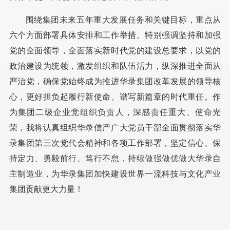
围绕集团未来五年重大发展任务和关键目标，重点从
六个方面部署具体安排和工作举措。特别强调坚持和加强
党的全面领导，全面落实新时代党的建设总要求，以党的
政治建设为统领，激发组织和队伍活力，纵深推进全面从
严治党，确保党始终成为推进华录集团改革发展的领导核
心，更好担负起履行新使命、谱写新篇章的时代重任。作
为集团二级企业党组织负责人，深感责任重大、使命光
荣，我将认真组织华录信产广大党员干部全面贯彻落实华
录集团第三次党代会精神和各项工作部署，坚定信心、保
持定力、勇毅前行、笃行不怠，持续做强做优做大华录自
主制造业，为华录集团加快建设世界一流科技与文化产业
集团贡献更大力量！