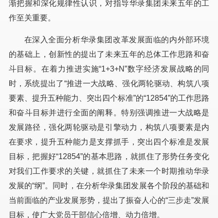
渐把握和深化规律性认识，对指导华录集团未来五年的工
作至关重要。
在深入全面分析华录集团改革发展面临的内外部环境
的基础上，创新性的提出了未来五年的总体工作思路和奋
斗目标。在着力推进实施“1+3+N”数字经济发展战略的同
时，系统提出了“推进一大战略、强化两轮驱动、构筑八项
要素、提升五种能力、突出四个标准”的“12854”的工作思路
和奋斗目标并进行全面的阐释。特别强调推进一大战略是
发展路径，强化两轮驱动是引擎动力，构筑八项要素是内
在要求，提升五种能力是支撑抓手，突出四个标准是发展
目标，把握好“12854”的基本思路，就抓住了形势任务变化
对我们工作要求的关键，就抓住了未来一个时期推动华录
发展的“纲”。同时，在分析华录集团发展各个阶段的基础和
当前面临的产业发展形势，提出了振奋人心的“三步走”发展
目标，使广大党员干部信心倍增、动力倍增。