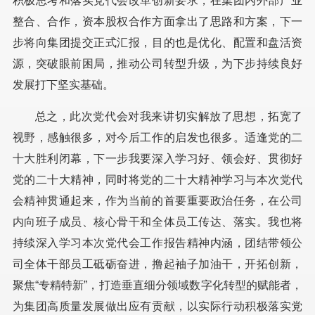
积极思考和落实党代会改革创新要求，在集团内外部产业
整合、合作，资本股权合作方面拿出了思路和方案，下一
步将向集团提交正式汇报，目的也是优化、配置和盘活资
源，突破眼前困局，推动公司转型升级，为下步持续良好
发展打下坚实基础。
总之，此次党代会对我来讲切实解放了思想，拓宽了
视野，感触很多，对今后工作的启发也很多。适逢党的二
十大胜利闭幕，下一步我要深入学习好、领会好、贯彻好
党的二十大精神，同时将党的二十大精神学习与本次党代
会精神贯通起来，作为当前的首要重要政治任务，在公司
内向班子成员、核心骨干和全体员工传达、落实。我也将
持续深入学习本次党代会工作报告精神内涵，团结带领公
司全体干部员工砥砺奋进，撸起袖子加油干，开拓创新，
聚焦“专精特新”，打造垂直细分领域数字化转型的赋能者，
为集团高质量发展做出应有贡献，以实际行动积极落实党