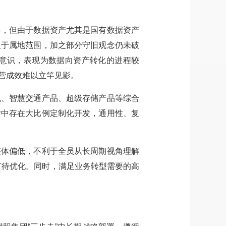
略，但由于数据资产尤其是国有数据资产
限于属地范围，加之部分守旧观念仍未破
意识，表现为数据向资产转化的进程较
营成效难以立竿见影。
机、智慧交通产品、超级存储产品等综合
付中存在大比例定制化开发，通用性、复
整体偏低，不利于全员从长周期视角理解
有待优化。同时，满足业务转型需要的高