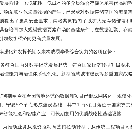
发展阶段，以低能耗、低成本的多介质混合存储体系替代高能
万物互联时代海量数据的产生，已形成对数据存储空间的海量
介质提出了更高安全需求，两者共同指向了以扩大光存储部署
具备培育超大规模数据要素市场的基础条件，在数据汇聚、存
引领数字经济向更高质量发展。
续强化并发挥长期以来构成易华录综合实力的各项优势：
务符合国内外数字经济发展趋势，符合国家经济转型升级要求，一
治理能力与治理体系现代化、新型智慧城市建设等多重国家战
五”初期至今在全国落地运营的数据湖项目已形成网络化、规模化布
、宁夏5个节点形成建设基础，其中11个项目落位于国家算
来智能社会和智能产业、可长期复用的优质战略性基础设施。
今，为推动业务从投资拉动向营销拉动转型，从传统工程项目