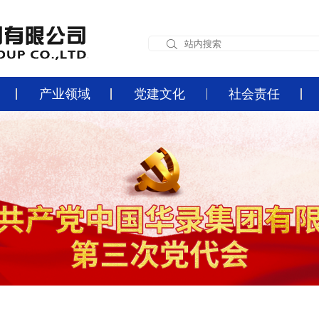
产业领域
党建文化
社会责任