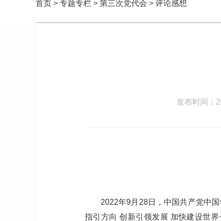
首页
>
专题专栏
>
第三次党代会
>
评论感想
发布时间：202
2022年9月28日，中国共产
指引方向 创新引领发展 加快建设世