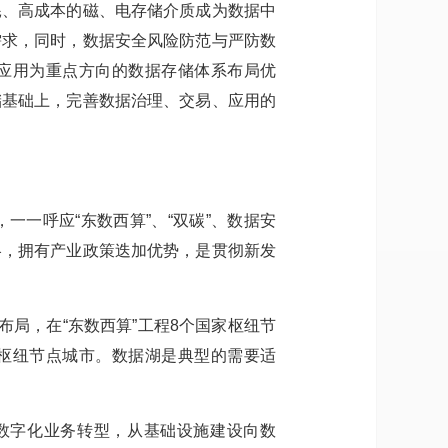
耗、高成本的磁、电存储介质成为数据中
需求，同时，数据安全风险防范与严防数
和应用为重点方向的数据存储体系布局优
储基础上，完善数据治理、交易、应用的
一呼应“东数西算”、“双碳”、数据安
略，拥有产业政策迭加优势，是贯彻新发
局，在“东数西算”工程8个国家枢纽节
力枢纽节点城市。数据湖是典型的需要适
向数字化业务转型，从基础设施建设向数