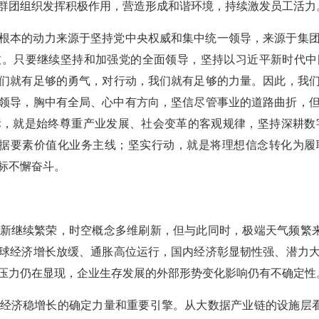
群团组织发挥积极作用，营造形成和谐环境，持续激发员工活力
根本的动力来源于坚持党中央权威和集中统一领导，来源于集
致。只要继续坚持和加强党的全面领导，坚持以习近平新时代中
们就有足够的勇气，对行动，我们就有足够的力量。因此，我
领导，胸中有全局、心中有方向，坚信尽管事业的道路曲折，
，就是始终尊重产业发展、社会变革的客观规律，坚持深耕数字
数据要素价值化业务主线；坚实行动，就是将理想信念转化为
标不懈奋斗。
新继续繁荣，时空概念多维刷新，但与此同时，极端天气频繁来
球经济增长放缓、通胀高位运行，国内经济彰显韧性强、潜力
压力仍在显现，企业生存发展的外部形势变化影响仍有不确定性
经济稳增长的确定力量和重要引擎。从大数据产业链的设施层看