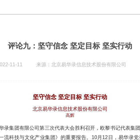
评论九：坚守信念 坚定目标 坚实行动
2-11-11
来源：北京易华录信息技术股份有限公司
坚守信念 坚定目标 坚实行动
北京易华录信息技术股份有限公司
高辉
党中国华录集团有限公司第三次代表大会胜利召开，欧黎书记代表集
界一流科技与文化产业集团》的重要报告。10月12日，易华录