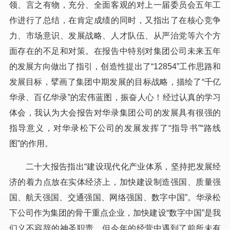
领、言之有物，充分、全面客观的对上一届委员会五年工
作进行了总结，在肯定成绩的同时，又指出了在核心竞争
力、市场意识、发展战略、人才队伍、从严治党等六个方
面存在的不足和对策。在报告中特别对集团公司未来五年
的发展方向做出了指引，创造性提出了“12854”工作思路和
发展目标，擘画了集团中期发展的目标战略，描绘了“千亿
华录、百亿华录”的宏伟蓝图，振奋人心！经过认真的学习
体会，我认为大会报告对华录集团公司的发展具有很强的
指导意义，对华录松下公司的发展发挥了“指导书”“路线
图”的作用。
二十大报告指出“建设现代化产业体系，坚持把发展经
济的着力点放在实体经济上，加快建设制造强国、质量强
国、航天强国、交通强国、网络强国、数字中国”。华录松
下公司作为集团的骨干重点企业，加快建设“数字中国”是我
们义不容辞的神圣职责。但今年的经营中遇到了前所未有