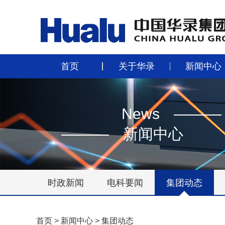
首页
关于华录
新闻中心
News
新闻中心
时政新闻
电科要闻
集团动态
首页
>
新闻中心
>
集团动态