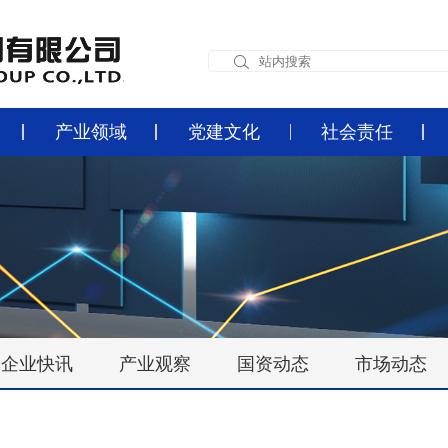
产业领域
党建文化
社会责任
企业快讯
产业观察
国资动态
市场动态