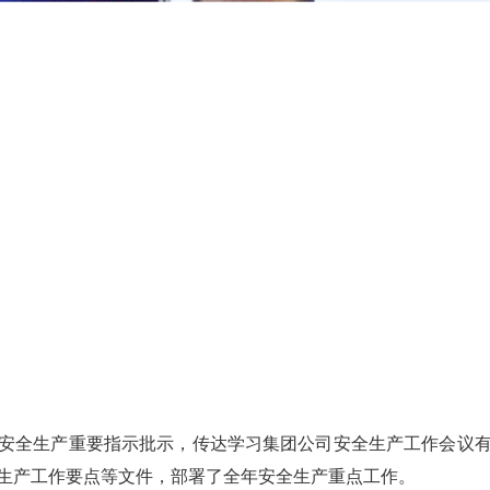
安全生产重要指示批示，传达学习集团公司安全生产工作会议
生产工作要点等文件，部署了全年安全生产重点工作。