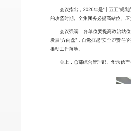
会议指出，2026年是“十五五”
的攻坚时期。全集团务必提高站位、压
会议强调，各单位要提高政治站位
发展“方向盘”，自觉扛起“安全即责任
推动工作落地。
会上，总部综合管理部、华录信产