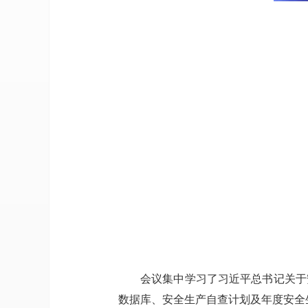
会议集中学习了习近平总书记关于
数据库、安全生产自查计划及年度安全