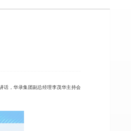
并讲话，华录集团副总经理李茂华主持会