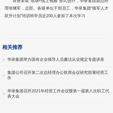
讲座采取“现场+线上视频”形式进行，华录集团副总经
理张继军，总部、各级单位干部员工，华录集团“领军人才
跃升计划”培训班学员近200人参加了本次学习
相关推荐
华录集团举办国有企业领导人员廉洁从业规定专题讲座
集团公司召开第二次总经理办公联席会议研究部署经营工
作
华录集团召开2021年经营工作会议暨第一届第八次职工代
表大会