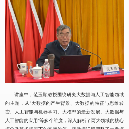
讲座中，范玉顺教授围绕研究大数据与人工智能领域
的主题，从“大数据的产生背景、大数据的特征与思维转
变、人工智能与机器学习、大模型的最新发展、大数据与
人工智能的应用”等多个维度，深入解析了两大领域的核心