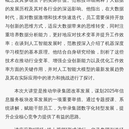
概念及其多场景下的实际价值。范教授详细阐释了大数据
的发展历程及其对各行业的深远影响。他指出，在大数据
时代，面对数据激增和技术快速迭代，员工需要保持开放
与创新的思维方式，适应大数据带来的思维转变，同时注
重培养数据分析能力，更好地应对技术变革并提升工作效
率；在谈到人工智能发展时，范教授深入介绍了机器深度
学习模型的基本原理。他结合自身研究经验，剖析了这些
技术在推动行业变革、增强企业创新能力以及优化工作效
率方面的关键作用，并对人工智能大模型的最新发展趋势
及其在实际应用中的潜力和挑战进行了探讨。
本次大讲堂是推动华录集团改革发展，谋划2025年信
息服务板块改革发展的一项重要举措。通过专题授课、系
统讲解，赋能干部员工，为华录集团数字化转型发展，提
升企业核心竞争力提供了有益的思路。