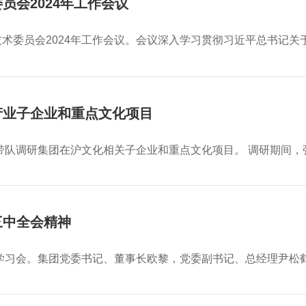
员会2024年工作会议
产业子企业和重点文化项目
三中全会精神