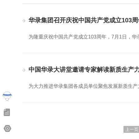
华录集团召开庆祝中国共产党成立103
中国华录大讲堂邀请专家解读新质生产
关于华录
新闻中心
产业领域
上一页