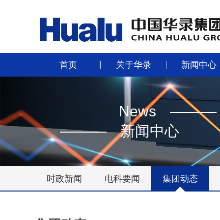
首页
关于华录
新闻中心
News
新闻中心
时政新闻
电科要闻
集团动态