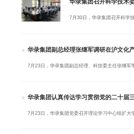
华录集团召开科学技术委
华录集团副总经理张继军调研在沪文化
华录集团认真传达学习贯彻党的二十届