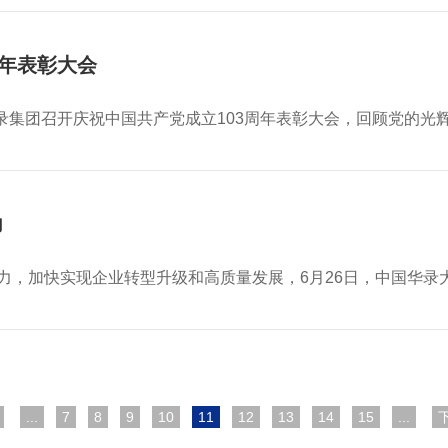
周年表彰大会
力
...
7
8
9
10
11
12
13
14
15
...