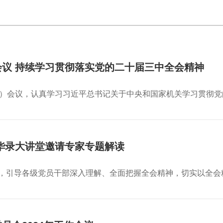
议 持续学习贯彻落实党的二十届三中全会精神
华录大讲堂邀请专家专题解读